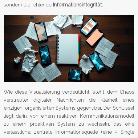
sondern die fehlende
Informationsintegrität
.
Wie diese Visualisierung verdeutlicht, steht dem Chaos
verstreuter digitaler Nachrichten die Klarheit eines
einzigen, organisierten Systems gegenüber. Der Schlüssel
liegt darin, von einem reaktiven Kommunikationsmodell
zu einem proaktiven System zu wechseln, das eine
verlässliche, zentrale Informationsquelle (eine « Single