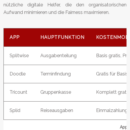
nützliche digitale Helfer, die den organisatorischen
Aufwand minimieren und die Fairness maximieren.
APP
HAUPTFUNKTION
KOSTENMOD
Splitwise
Ausgabenteilung
Basis gratis, P
Doodle
Terminfindung
Gratis für Basi
Tricount
Gruppenkasse
Komplett gratis
Splid
Reiseausgaben
Einmalzahlung
Apps 