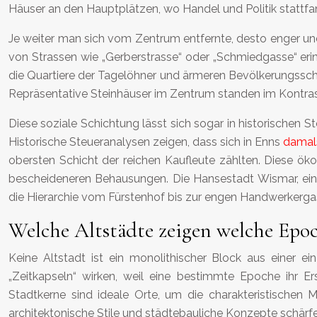
Häuser an den Hauptplätzen, wo Handel und Politik stattf
Je weiter man sich vom Zentrum entfernte, desto enger und
von Strassen wie „Gerberstrasse“ oder „Schmiedgasse“ eri
die Quartiere der Tagelöhner und ärmeren Bevölkerungsschich
Repräsentative Steinhäuser im Zentrum standen im Kontras
Diese soziale Schichtung lässt sich sogar in historischen St
Historische Steueranalysen zeigen, dass sich in Enns
damals
obersten Schicht der reichen Kaufleute zählten. Diese öko
bescheideneren Behausungen. Die Hansestadt Wismar, ein U
die Hierarchie vom Fürstenhof bis zur engen Handwerkerga
Welche Altstädte zeigen welche Epoc
Keine Altstadt ist ein monolithischer Block aus einer e
„Zeitkapseln“ wirken, weil eine bestimmte Epoche ihr Er
Stadtkerne sind ideale Orte, um die charakteristischen M
architektonische Stile und städtebauliche Konzepte schärf