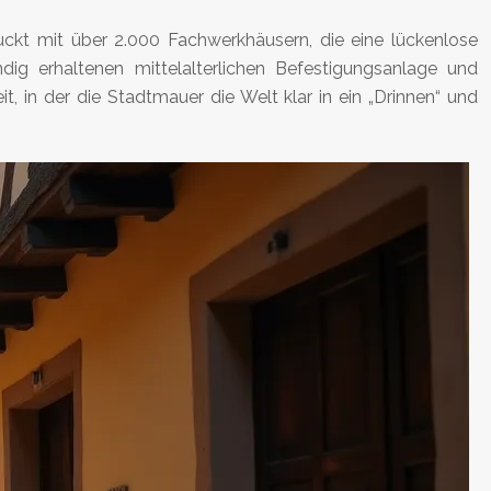
uckt mit über 2.000 Fachwerkhäusern, die eine lückenlose
ig erhaltenen mittelalterlichen Befestigungsanlage und
it, in der die Stadtmauer die Welt klar in ein „Drinnen“ und