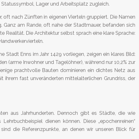
Statussymbol, Lager und Arbeitsplatz zugleich.
 oft nach Zünften in eigenen Vierteln gruppiert. Die Namen
ng. Ganz am Rande, oft nahe der Stadtmauer, befanden sich
 Realität. Die Architektur selbst sprach eine klare Sprache:
Handwerkervierteln.
he Stadt Enns im Jahr 1429 vorliegen, zeigen ein klares Bild:
en (arme Inwohner und Tagelöhner), während nur 10,2% zur
 Wenige prachtvolle Bauten dominieren ein dichtes Netz aus
ihrem fast unveränderten mittelalterlichen Grundriss, der
chten aus Jahrhunderten. Dennoch gibt es Städte, die wie
es Lehrbuchbeispiel dienen können. Diese „epochenreinen“
e sind die Referenzpunkte, an denen wir unseren Blick für