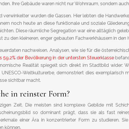
anden. Ihre Gebäude waren nicht nur Wohnraum, sondern auch 
 verwinkelter wurden die Gassen. Hier lebten die Handwerker,
nnern noch heute an diese funktionale und soziale Gliederu
ten. Diese räumliche Segregation war eine alltäglich gelebte
t zu den kleineren, enger gebauten Fachwerkhäusern in den 
euerdaten nachweisen. Analysen, wie sie für die österreichisc
 59,2% der Bevölkerung in der untersten Steuerklasse
befand
nomische Realität spiegelt sich direkt im Stadtbild wider:
NESCO-Weltkulturerbe, demonstriert dies exemplarisch mit 
sse sichtbar macht.
he in reinster Form?
inzigen Zeit. Die meisten sind komplexe Gebilde mit Schi
scheinungsbild so dominant prägt, dass sie als fast rein
erkmale einer Ära in konzentrierter Form zu studieren. Si
en können.