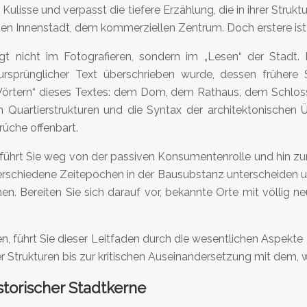
ulisse und verpasst die tiefere Erzählung, die in ihrer Strukt
en Innenstadt, dem kommerziellen Zentrum. Doch erstere ist
egt nicht im Fotografieren, sondern im „Lesen“ der Stadt.
sprünglicher Text überschrieben wurde, dessen frühere 
Wörtern“ dieses Textes: dem Dom, dem Rathaus, dem Schloss.
n Quartierstrukturen und die Syntax der architektonischen 
rüche offenbart.
Er führt Sie weg von der passiven Konsumentenrolle und hin z
verschiedene Zeitepochen in der Bausubstanz unterscheiden un
nnen. Bereiten Sie sich darauf vor, bekannte Orte mit völli
führt Sie dieser Leitfaden durch die wesentlichen Aspekte d
 Strukturen bis zur kritischen Auseinandersetzung mit dem, 
storischer Stadtkerne