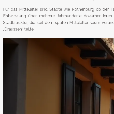
Für das Mittelalter sind Städte wie Rothenburg ob der T
Entwicklung über mehrere Jahrhunderte dokumentieren. 
Stadtstruktur, die seit dem späten Mittelalter kaum verände
„Draussen“ teilte.