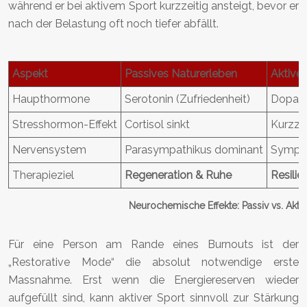
während er bei aktivem Sport kurzzeitig ansteigt, bevor er
nach der Belastung oft noch tiefer abfällt.
Aspekt
Passives Naturerleben
Aktive
Haupthormone
Serotonin (Zufriedenheit)
Dopami
Stresshormon-Effekt
Cortisol sinkt
Kurzzei
Nervensystem
Parasympathikus dominant
Sympat
Therapieziel
Regeneration & Ruhe
Resilie
Neurochemische Effekte: Passiv vs. Aktiv
Für eine Person am Rande eines Burnouts ist der
„Restorative Mode“ die absolut notwendige erste
Massnahme. Erst wenn die Energiereserven wieder
aufgefüllt sind, kann aktiver Sport sinnvoll zur Stärkung