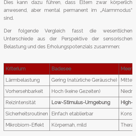
Dies kann dazu führen, dass Eltern zwar körperlich
anwesend, aber mental permanent im „Alarmmodus“
sind.
Der folgende Vergleich fasst die wesentlichen
Unterschiede aus der Perspektive der sensorischen
Belastung und des Erholungspotenzials zusammen:
Kriterium
Badesee
Meer
Lärmbelastung
Gering (natürliche Geräusche)
Mittel
Vorhersehbarkeit
Hoch (keine Gezeiten)
Niedri
Reizintensität
Low-Stimulus-Umgebung
High-
Sicherheitsroutinen
Einfach etablierbar
Konsta
Mikrobiom-Effekt
Körpernah, mild
Therap